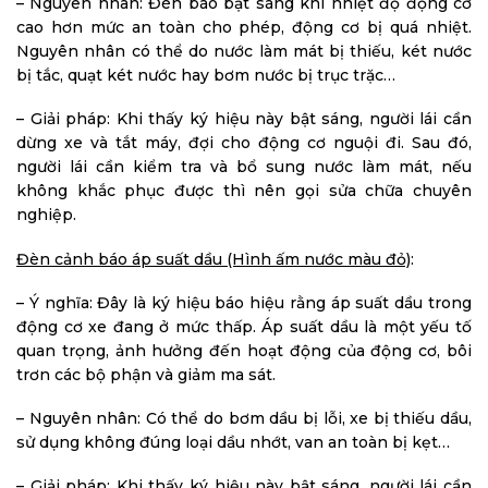
– Nguyên nhân: Đèn báo bật sáng khi nhiệt độ động cơ
cao hơn mức an toàn cho phép, động cơ bị quá nhiệt.
Nguyên nhân có thể do nước làm mát bị thiếu, két nước
bị tắc, quạt két nước hay bơm nước bị trục trặc…
– Giải pháp: Khi thấy ký hiệu này bật sáng, người lái cần
dừng xe và tắt máy, đợi cho động cơ nguội đi. Sau đó,
người lái cần kiểm tra và bổ sung nước làm mát, nếu
không khắc phục được thì nên gọi sửa chữa chuyên
nghiệp.
Đèn cảnh báo áp suất dầu (Hình ấm nước màu đỏ)
:
– Ý nghĩa: Đây là ký hiệu báo hiệu rằng áp suất dầu trong
động cơ xe đang ở mức thấp. Áp suất dầu là một yếu tố
quan trọng, ảnh hưởng đến hoạt động của động cơ, bôi
trơn các bộ phận và giảm ma sát.
– Nguyên nhân: Có thể do bơm dầu bị lỗi, xe bị thiếu dầu,
sử dụng không đúng loại dầu nhớt, van an toàn bị kẹt…
– Giải pháp: Khi thấy ký hiệu này bật sáng, người lái cần