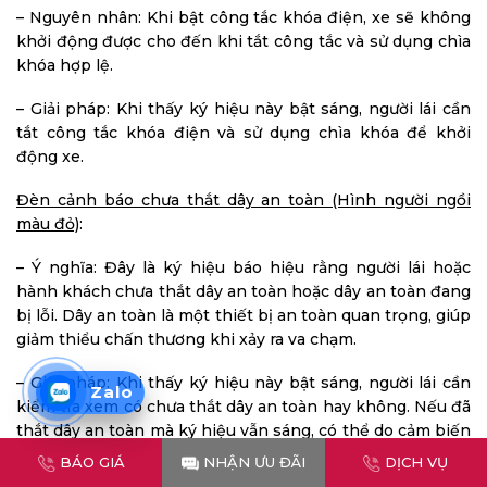
– Nguyên nhân: Khi bật công tắc khóa điện, xe sẽ không
khởi động được cho đến khi tắt công tắc và sử dụng chìa
khóa hợp lệ.
– Giải pháp: Khi thấy ký hiệu này bật sáng, người lái cần
tắt công tắc khóa điện và sử dụng chìa khóa để khởi
động xe.
Đèn cảnh báo chưa thắt dây an toàn (Hình người ngồi
màu đỏ)
:
– Ý nghĩa: Đây là ký hiệu báo hiệu rằng người lái hoặc
hành khách chưa thắt dây an toàn hoặc dây an toàn đang
bị lỗi. Dây an toàn là một thiết bị an toàn quan trọng, giúp
giảm thiểu chấn thương khi xảy ra va chạm.
– Giải pháp: Khi thấy ký hiệu này bật sáng, người lái cần
Zalo
kiểm tra xem có chưa thắt dây an toàn hay không. Nếu đã
thắt dây an toàn mà ký hiệu vẫn sáng, có thể do cảm biến
dây an toàn bị lỗi, dây an toàn bị rách, khóa dây an toàn bị
BÁO GIÁ
NHẬN ƯU ĐÃI
DỊCH VỤ
hỏng…