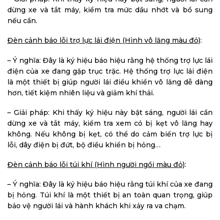
dừng xe và tắt máy, kiểm tra mức dầu nhớt và bổ sung
nếu cần.
Đèn cảnh báo lỗi trợ lực lái điện (Hình vô lăng màu đỏ)
:
– Ý nghĩa: Đây là ký hiệu báo hiệu rằng hệ thống trợ lực lái
điện của xe đang gặp trục trặc. Hệ thống trợ lực lái điện
là một thiết bị giúp người lái điều khiển vô lăng dễ dàng
hơn, tiết kiệm nhiên liệu và giảm khí thải.
– Giải pháp: Khi thấy ký hiệu này bật sáng, người lái cần
dừng xe và tắt máy, kiểm tra xem có bị kẹt vô lăng hay
không. Nếu không bị kẹt, có thể do cảm biến trợ lực bị
lỗi, dây điện bị đứt, bộ điều khiển bị hỏng…
Đèn cảnh báo lỗi túi khí (Hình người ngồi màu đỏ)
:
– Ý nghĩa: Đây là ký hiệu báo hiệu rằng túi khí của xe đang
bị hỏng. Túi khí là một thiết bị an toàn quan trọng, giúp
bảo vệ người lái và hành khách khi xảy ra va chạm.