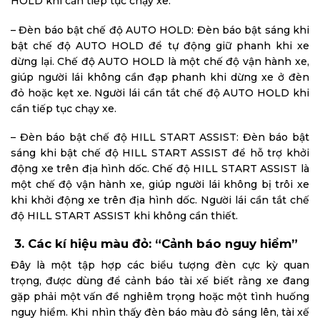
HOLD khi cần tiếp tục chạy xe.
– Đèn báo bật chế độ AUTO HOLD: Đèn báo bật sáng khi
bật chế độ AUTO HOLD để tự động giữ phanh khi xe
dừng lại. Chế độ AUTO HOLD là một chế độ vận hành xe,
giúp người lái không cần đạp phanh khi dừng xe ở đèn
đỏ hoặc kẹt xe. Người lái cần tắt chế độ AUTO HOLD khi
cần tiếp tục chạy xe.
– Đèn báo bật chế độ HILL START ASSIST: Đèn báo bật
sáng khi bật chế độ HILL START ASSIST để hỗ trợ khởi
động xe trên địa hình dốc. Chế độ HILL START ASSIST là
một chế độ vận hành xe, giúp người lái không bị trôi xe
khi khởi động xe trên địa hình dốc. Người lái cần tắt chế
độ HILL START ASSIST khi không cần thiết.
3. Các kí hiệu màu đỏ: “Cảnh báo nguy hiểm”
Đây là một tập hợp các biểu tượng đèn cực kỳ quan
trọng, được dùng để cảnh báo tài xế biết rằng xe đang
gặp phải một vấn đề nghiêm trọng hoặc một tình huống
nguy hiểm. Khi nhìn thấy đèn báo màu đỏ sáng lên, tài xế