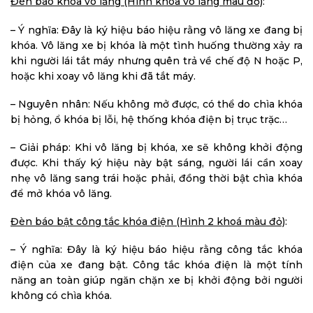
Đèn báo khóa vô lăng (Hình khóa vô lăng màu đỏ)
:
– Ý nghĩa: Đây là ký hiệu báo hiệu rằng vô lăng xe đang bị
khóa. Vô lăng xe bị khóa là một tình huống thường xảy ra
khi người lái tắt máy nhưng quên trả về chế độ N hoặc P,
hoặc khi xoay vô lăng khi đã tắt máy.
– Nguyên nhân: Nếu không mở được, có thể do chìa khóa
bị hỏng, ổ khóa bị lỗi, hệ thống khóa điện bị trục trặc…
– Giải pháp: Khi vô lăng bị khóa, xe sẽ không khởi động
được. Khi thấy ký hiệu này bật sáng, người lái cần xoay
nhẹ vô lăng sang trái hoặc phải, đồng thời bật chìa khóa
để mở khóa vô lăng.
Đèn báo bật công tắc khóa điện (Hình 2 khoá màu đỏ)
:
– Ý nghĩa: Đây là ký hiệu báo hiệu rằng công tắc khóa
điện của xe đang bật. Công tắc khóa điện là một tính
năng an toàn giúp ngăn chặn xe bị khởi động bởi người
không có chìa khóa.