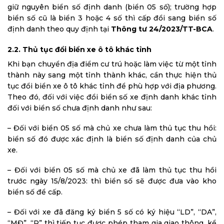
giữ nguyên biển số định danh (biển 05 số); trường hợp
biển số cũ là biển 3 hoặc 4 số thì cấp đổi sang biển số
định danh theo quy định tại
Thông tư 24/2023/TT-BCA
.
2.2. Thủ tục đổi biển xe ô tô khác tỉnh
Khi bạn chuyển địa điểm cư trú hoặc làm việc từ một tỉnh
thành này sang một tỉnh thành khác, cần thực hiện thủ
tục đổi biển xe ô tô khác tỉnh để phù hợp với địa phương.
Theo đó, đối với việc đổi biển số xe định danh khác tỉnh
đối với biển số chưa định danh như sau:
– Đối với biển 05 số mà chủ xe chưa làm thủ tục thu hồi:
biển số đó được xác định là biển số định danh của chủ
xe.
– Đối với biển 05 số mà chủ xe đã làm thủ tục thu hồi
trước ngày 15/8/2023: thì biển số sẽ được đưa vào kho
biển số để cấp.
– Đối với xe đã đăng ký biển 5 số có ký hiệu “LD”, “DA”,
“MĐ”, “R” thì tiếp tục được phép tham gia giao thông, kể